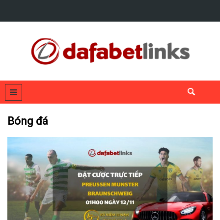
Bóng đá