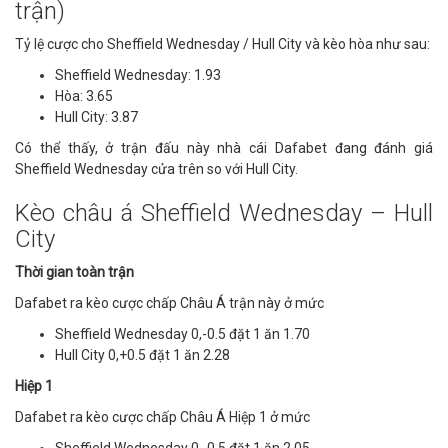
trận)
Tỷ lệ cược cho Sheffield Wednesday / Hull City và kèo hòa như sau:
Sheffield Wednesday: 1.93
Hòa: 3.65
Hull City: 3.87
Có thể thấy, ở trận đấu này nhà cái Dafabet đang đánh giá
Sheffield Wednesday cửa trên so với Hull City.
Kèo châu á Sheffield Wednesday – Hull
City
Thời gian toàn trận
Dafabet ra kèo cược chấp Châu Á trận này ở mức
Sheffield Wednesday 0,-0.5 đặt 1 ăn 1.70
Hull City 0,+0.5 đặt 1 ăn 2.28
Hiệp 1
Dafabet ra kèo cược chấp Châu Á Hiệp 1 ở mức
Sheffield Wednesday 0,-0.5 đặt 1 ăn 2.05