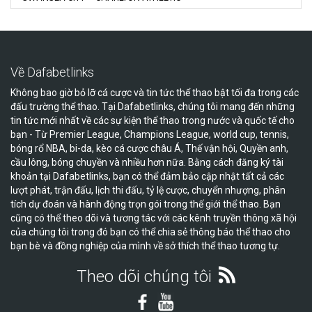
Về Dafabetlinks
Không bao giờ bỏ lỡ cá cược và tin tức thể thao bật tối đa trong các
đấu trường thể thao. Tại Dafabetlinks, chúng tôi mang đến những
tin tức mới nhất về các sự kiện thể thao trong nước và quốc tế cho
bạn - Từ Premier League, Champions League, world cup, tennis,
bóng rổ NBA, bi-da, kèo cá cược châu Á, Thế vận hội, Quyền anh,
cầu lông, bóng chuyền và nhiều hơn nữa. Bằng cách đăng ký tài
khoản tại Dafabetlinks, bạn có thể đảm bảo cập nhật tất cả các
lượt phát, trận đấu, lịch thi đấu, tỷ lệ cược, chuyển nhượng, phân
tích dự đoán và hành động trọn gói trong thế giới thể thao. Bạn
cũng có thể theo dõi và tương tác với các kênh truyền thông xã hội
của chúng tôi trong đó bạn có thể chia sẻ thông báo thể thao cho
bạn bè và đồng nghiệp của mình về sở thích thể thao tương tự.
Theo dõi chúng tôi