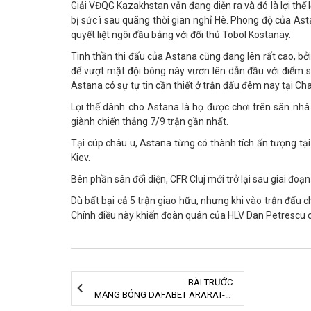
Giải VĐQG Kazakhstan vẫn đang diễn ra và đó là lợi thế 
bị sức ì sau quãng thời gian nghỉ Hè. Phong độ của Ast
quyết liệt ngôi đầu bảng với đối thủ Tobol Kostanay.
Tinh thần thi đấu của Astana cũng đang lên rất cao, bở
để vượt mặt đội bóng này vươn lên dẫn đầu với điểm s
Astana có sự tự tin cần thiết ở trận đấu đêm nay tại C
Lợi thế dành cho Astana là họ được chơi trên sân nhà 
giành chiến thắng 7/9 trận gần nhất.
Tại cúp châu u, Astana từng có thành tích ấn tượng tạ
Kiev.
Bên phần sân đối diện, CFR Cluj mới trở lại sau giai đoạn
Dù bất bại cả 5 trận giao hữu, nhưng khi vào trận đấu c
Chính điều này khiến đoàn quân của HLV Dan Petrescu ch
BÀI TRƯỚC
MẠNG BÓNG DAFABET ARARAT-ARMENIA VS AIK: NHÀ CÁI DAFABET NGÀY 09/07