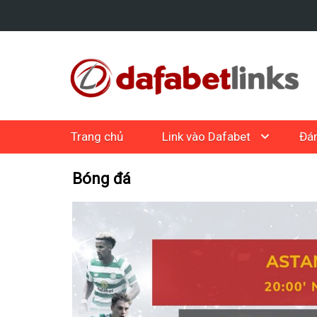
Trang chủ
Link vào Dafabet
Đán
Bóng đá