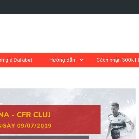
h giá Dafabet
Hướng dẫn
Cách nhận 300k F