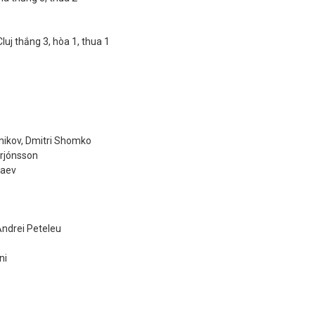
luj thắng 3, hòa 1, thua 1
nikov, Dmitri Shomko
urjónsson
zaev
 Andrei Peteleu
ni