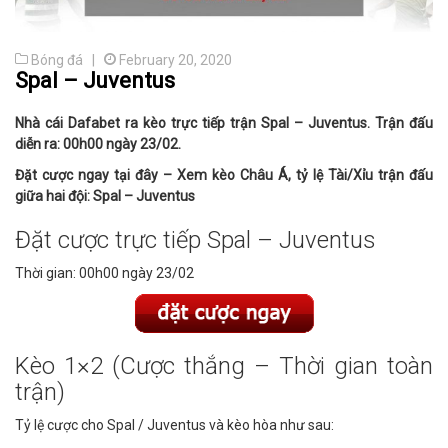
Bóng đá |
February 20, 2020
Spal – Juventus
Nhà cái Dafabet ra kèo trực tiếp trận Spal – Juventus. Trận đấu
diễn ra: 00h00 ngày 23/02.
Đặt cược ngay tại đây – Xem kèo Châu Á, tỷ lệ Tài/Xỉu trận đấu
giữa hai đội: Spal – Juventus
Đặt cược trực tiếp Spal – Juventus
Thời gian: 00h00 ngày 23/02
Kèo 1×2 (Cược thắng – Thời gian toàn
trận)
Tỷ lệ cược cho Spal / Juventus và kèo hòa như sau: