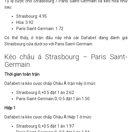
Tỷ lệ cược cho Strasbourg / Paris Saint-Germain và kèo hòa như
sau:
Strasbourg: 4.95
Hòa: 3.92
Paris Saint-Germain: 1.72
Có thể thấy, ở trận đấu này nhà cái Dafabet đang đánh giá
Strasbourg cửa dưới so với Paris Saint-Germain.
Kèo châu á Strasbourg – Paris Saint-
Germain
Thời gian toàn trận
Dafabet ra kèo cược chấp Châu Á trận này ở mức
Strasbourg 0,+0.5 đặt 1 ăn 2.62
Paris Saint-Germain 0,-0.5 đặt 1 ăn 1.50
Hiệp 1
Dafabet ra kèo cược chấp Châu Á Hiệp 1 ở mức
Strasbourg 0,+0.5 đặt 1 ăn 1.97