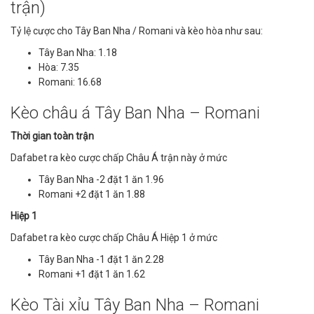
trận)
Tỷ lệ cược cho Tây Ban Nha / Romani và kèo hòa như sau:
Tây Ban Nha: 1.18
Hòa: 7.35
Romani: 16.68
Kèo châu á Tây Ban Nha – Romani
Thời gian toàn trận
Dafabet ra kèo cược chấp Châu Á trận này ở mức
Tây Ban Nha -2 đặt 1 ăn 1.96
Romani +2 đặt 1 ăn 1.88
Hiệp 1
Dafabet ra kèo cược chấp Châu Á Hiệp 1 ở mức
Tây Ban Nha -1 đặt 1 ăn 2.28
Romani +1 đặt 1 ăn 1.62
Kèo Tài xỉu Tây Ban Nha – Romani