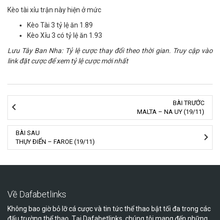
Kèo tài xỉu trận này hiện ở mức
Kèo Tài 3 tỷ lệ ăn 1.89
Kèo Xỉu 3 có tỷ lệ ăn 1.93
Lưu Tây Ban Nha: Tỷ lệ cược thay đổi theo thời gian. Truy cập vào
link đặt cược để xem tỷ lệ cược mới nhất
BÀI TRƯỚC
MALTA – NA UY (19/11)
BÀI SAU
THỤY ĐIỂN – FAROE (19/11)
Về Dafabetlinks
Không bao giờ bỏ lỡ cá cược và tin tức thể thao bật tối đa trong các
đấu trường thể thao. Tại Dafabetlinks, chúng tôi mang đến những