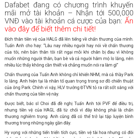
Dafabet đang có chương trình khuyến
mãi mở tài khoản – Nhận tới 500,000
VNĐ vào tài khoản cá cược của bạn:
Ấn
vào đây để biết thêm chi tiết!
Đích thân tiền vệ của HALG đã lên tiếng về chấn thương của mình.
Tuấn Anh cho hay: “Lâu nay nhiều người hay nói về chấn thương
của tôi, nên bản thân tôi rất ngại mỗi khi chân bị đau vì không
muốn những người thân, bạn bè và cả người hâm mộ lo lắng, nên
nhiều lúc thấy không cần thiết và chẳng muốn nói ra làm gì”
Chấn thương của Tuấn Anh không chỉ khiến NHM, mà cả thầy Park
lo lắng. Anh hiện tại là nhân tố quan trọng trong sơ đồ chiến thuật
của ông Park. Chính vì vậy, HLV trưởng ĐTVN tỏ ra rất sốt sắng với
chấn thương của tiền vệ này.
Được biết, bác sĩ Choi đã đề nghị Tuấn Anh tới PVF để điều trị,
nhưng tiền vệ của HAGL đã từ chối vì đây không phải là chấn
thương nghiêm trọng. Anh cũng đã có thể trở lại tập luyện bình
thương trong những ngày gần đây.
Hy vọng với những tiến triển tích cực, tiền vệ tài hoa nhưng có đôi