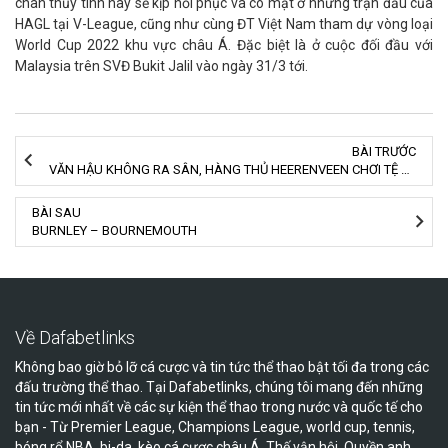
chân thủy tinh này sẽ kịp hồi phục và có mặt ở những trận đấu của
HAGL tại V-League, cũng như cùng ĐT Việt Nam tham dự vòng loại
World Cup 2022 khu vực châu Á. Đặc biệt là ở cuộc đối đầu với
Malaysia trên SVĐ Bukit Jalil vào ngày 31/3 tới.
BÀI TRƯỚC
VĂN HẬU KHÔNG RA SÂN, HÀNG THỦ HEERENVEEN CHƠI TỆ HẠI
BÀI SAU
BURNLEY – BOURNEMOUTH
Về Dafabetlinks
Không bao giờ bỏ lỡ cá cược và tin tức thể thao bật tối đa trong các
đấu trường thể thao. Tại Dafabetlinks, chúng tôi mang đến những
tin tức mới nhất về các sự kiện thể thao trong nước và quốc tế cho
bạn - Từ Premier League, Champions League, world cup, tennis,
bóng rổ NBA, bi-da, kèo cá cược châu Á, Thế vận hội, Quyền anh,