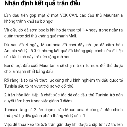
Nhận định kết quả trận đấu
Lần đầu tiên góp mặt ở một VCK CAN, các cầu thủ Mauritania
không tránh khỏi sự bỡ ngỡ.
Và điều đó đã sớm bộc lộ khi họ để thua tới 1-4 ngay trong ngày ra
quân trước đối thủ không quá mạnh Mali.
Dù sau đó 4 ngày, Mauritania đã chơi đầy nỗ lực để cầm hòa
Angola với tỷ số 0-0, nhưng kết quả đó không giúp cánh cửa đi tiếp
của tân binh này trở nên rộng mở hơn.
Bởi ở lượt đấu cuối Mauritania sẽ chạm trán Tunisia, đối thủ được
cho là mạnh nhất bảng đấu.
Rõ ràng là so cả về thực lực cũng như kinh nghiệm thi đấu quốc tế
Tunisia đều tỏ ra vượt trội so với đối thủ.
2 trận hòa liên tiếp là chất xúc tác để các cầu thủ Tunisia trở nên
quyết tâm hơn trong việc giành 3 điểm.
Tunisia từng có 2 lần chạm trán Mauritania ở các giải đấu chính
thức, và họ đều giành phần thắng với tỷ số 2-1.
Việc để thua kèo tới 5/6 trận gần đây khi được chấp từ 1/2 trở lên