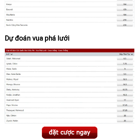
Dự đoán vua phá lưới