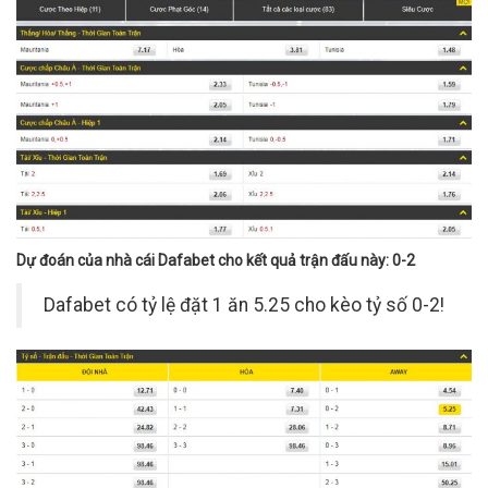
Dự đoán của nhà cái Dafabet cho kết quả trận đấu này: 0-2
Dafabet có tỷ lệ đặt 1 ăn 5.25 cho kèo tỷ số 0-2!