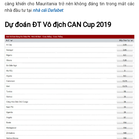
càng khiến cho Mauritania trở nên không đáng tin trong mắt các
nhà đầu tư tại
nhà cái Dafabet
.
Dự đoán ĐT Vô địch CAN Cup 2019