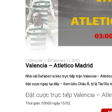
Bóng đá |
February 11, 2020
Valencia – Atletico Madrid
Nhà cái Dafabet ra kèo trực tiếp trận Valencia – Atleti
Đặt cược ngay tại đây – Xem kèo Châu Á, tỷ lệ Tài/Xỉu tr
Đặt cược trực tiếp Valencia – Atl
Thời gian: 03h00 ngày 15/02