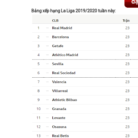
Bảng xếp hạng La Liga 2019/2020 tuần này: