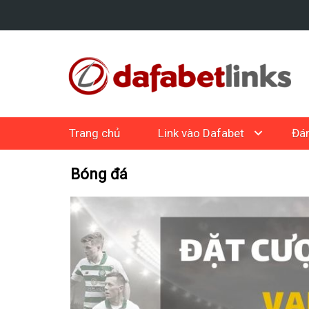
Trang chủ
Link vào Dafabet
Đán
Bóng đá