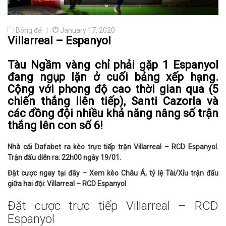
Bóng đá |
January 17, 2020
Villarreal – Espanyol
Tàu Ngầm vàng chỉ phải gặp 1 Espanyol
đang ngụp lặn ở cuối bảng xếp hạng.
Cộng với phong độ cao thời gian qua (5
chiến thắng liên tiếp), Santi Cazorla và
các đồng đội nhiều khả năng nâng số trận
thắng lên con số 6!
Nhà cái Dafabet ra kèo trực tiếp trận Villarreal – RCD Espanyol.
Trận đấu diễn ra: 22h00 ngày 19/01.
Đặt cược ngay tại đây – Xem kèo Châu Á, tỷ lệ Tài/Xỉu trận đấu
giữa hai đội: Villarreal – RCD Espanyol
Đặt cược trực tiếp Villarreal – RCD
Espanyol