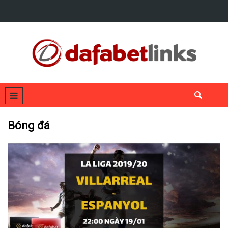
Bóng đá