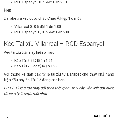
RCD Espanyol +0.5 đặt 1 ăn 2.31
Hiệp 1
Dafabet ra kèo cược chấp Châu Á Hiệp 1 ở mức
Villarreal 0,-0.5 đặt 1 ăn 1.88
RCD Espanyol 0,+0.5 đặt 1 ăn 2.00
Kèo Tài xỉu Villarreal – RCD Espanyol
Kèo tài xỉu trận này hiện ở mức
Kèo Tài 2.5 tỷ lệ ăn 1.91
Kèo Xỉu 2.5 có tỷ lệ ăn 1.99
Với thống kê gần đây, tỷ lệ tài xỉu từ Dafabet cho thấy khả năng
trận đấu này ăn Tài 2.5 đang cao hơn.
Lưu ý: Tỷ lệ cược thay đổi theo thời gian. Truy cập vào link đặt cược
để xem tỷ lệ cược mới nhất
BÀI TRƯỚC