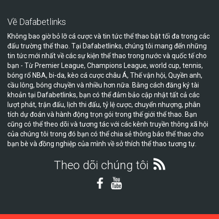
Về Dafabetlinks
Không bao giờ bỏ lỡ cá cược và tin tức thể thao bật tối đa trong các
đấu trường thể thao. Tại Dafabetlinks, chúng tôi mang đến những
tin tức mới nhất về các sự kiện thể thao trong nước và quốc tế cho
bạn - Từ Premier League, Champions League, world cup, tennis,
bóng rổ NBA, bi-da, kèo cá cược châu Á, Thế vận hội, Quyền anh,
cầu lông, bóng chuyền và nhiều hơn nữa. Bằng cách đăng ký tài
khoản tại Dafabetlinks, bạn có thể đảm bảo cập nhật tất cả các
lượt phát, trận đấu, lịch thi đấu, tỷ lệ cược, chuyển nhượng, phân
tích dự đoán và hành động trọn gói trong thế giới thể thao. Bạn
cũng có thể theo dõi và tương tác với các kênh truyền thông xã hội
của chúng tôi trong đó bạn có thể chia sẻ thông báo thể thao cho
bạn bè và đồng nghiệp của mình về sở thích thể thao tương tự.
Theo dõi chúng tôi