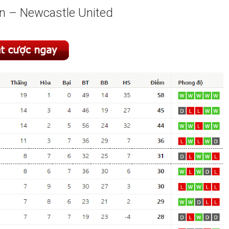
n – Newcastle United