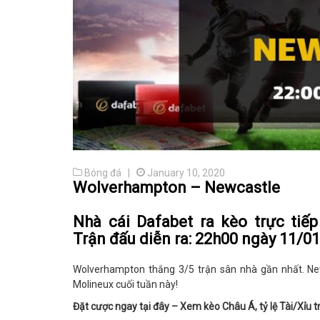
Bóng đá |
January 10, 2020
Wolverhampton – Newcastle
Nhà cái Dafabet ra kèo trực tiế
Trận đấu diễn ra: 22h00 ngày 11/01
Wolverhampton thắng 3/5 trận sân nhà gần nhất. Ne
Molineux cuối tuần này!
Đặt cược ngay tại đây – Xem kèo Châu Á, tỷ lệ Tài/Xỉu 