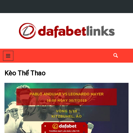
Kèo Thể Thao