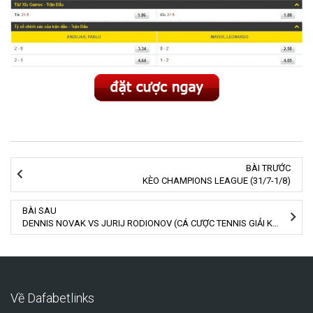
BÀI TRƯỚC
KÈO CHAMPIONS LEAGUE (31/7-1/8)
BÀI SAU
DENNIS NOVAK VS JURIJ RODIONOV (CÁ CƯỢC TENNIS GIẢI KITZBUHEL 2019)
Về Dafabetlinks