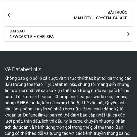
BÀI TRƯỚC
MAN CITY – CRYSTAL PALACE
BÀI SAU
NEWCASTLE – CHELSEA
Về Dafabetlinks
Không bao giờ bỏ lỡ cá cược và tin tức thể thao bật tối đa trong các
đấu trường thể thao. Tại Dafabetlinks, chúng tôi mang đến những
tin tức mới nhất về các sự kiện thể thao trong nước và quốc tế cho
bạn - Từ Premier League, Champions League, world cup, tennis,
bóng rổ NBA, bi-da, kèo cá cược châu Á, Thế vận hội, Quyền anh,
cầu lông, bóng chuyền và nhiều hơn nữa. Bằng cách đăng ký tài
khoản tại Dafabetlinks, bạn có thể đảm bảo cập nhật tất cả các
lượt phát, trận đấu, lịch thi đấu, tỷ lệ cược, chuyển nhượng, phân
tích dự đoán và hành động trọn gói trong thế giới thể thao. Bạn
cũng có thể theo dõi và tương tác với các kênh truyền thông xã hội