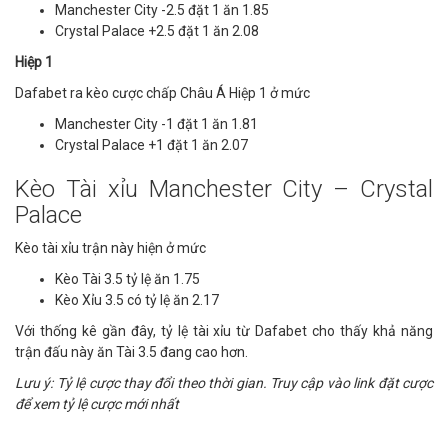
Manchester City -2.5 đặt 1 ăn 1.85
Crystal Palace +2.5 đặt 1 ăn 2.08
Hiệp 1
Dafabet ra kèo cược chấp Châu Á Hiệp 1 ở mức
Manchester City -1 đặt 1 ăn 1.81
Crystal Palace +1 đặt 1 ăn 2.07
Kèo Tài xỉu Manchester City – Crystal
Palace
Kèo tài xỉu trận này hiện ở mức
Kèo Tài 3.5 tỷ lệ ăn 1.75
Kèo Xỉu 3.5 có tỷ lệ ăn 2.17
Với thống kê gần đây, tỷ lệ tài xỉu từ Dafabet cho thấy khả năng
trận đấu này ăn Tài 3.5 đang cao hơn.
Lưu ý: Tỷ lệ cược thay đổi theo thời gian. Truy cập vào link đặt cược
để xem tỷ lệ cược mới nhất