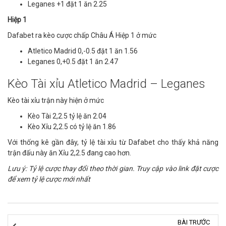
Leganes +1 đặt 1 ăn 2.25
Hiệp 1
Dafabet ra kèo cược chấp Châu Á Hiệp 1 ở mức
Atletico Madrid 0,-0.5 đặt 1 ăn 1.56
Leganes 0,+0.5 đặt 1 ăn 2.47
Kèo Tài xỉu Atletico Madrid – Leganes
Kèo tài xỉu trận này hiện ở mức
Kèo Tài 2,2.5 tỷ lệ ăn 2.04
Kèo Xỉu 2,2.5 có tỷ lệ ăn 1.86
Với thống kê gần đây, tỷ lệ tài xỉu từ Dafabet cho thấy khả năng
trận đấu này ăn Xỉu 2,2.5 đang cao hơn.
Lưu ý: Tỷ lệ cược thay đổi theo thời gian. Truy cập vào link đặt cược
để xem tỷ lệ cược mới nhất
BÀI TRƯỚC