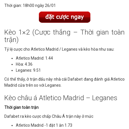
Thời gian: 18h00 ngày 26/01
Kèo 1×2 (Cược thắng – Thời gian toàn
trận)
Tỷ lệ cược cho Atletico Madrid / Leganes và kèo hòa như sau:
Atletico Madrid: 1.44
Hòa: 4.36
Leganes: 9.51
Có thể thấy, ở trận đấu này nhà cái Dafabet đang đánh giá Atletico
Madrid cửa trên so với Leganes.
Kèo châu á Atletico Madrid – Leganes
Thời gian toàn trận
Dafabet ra kèo cược chấp Châu Á trận này ở mức
Atletico Madrid -1 đặt 1 ăn 1.73