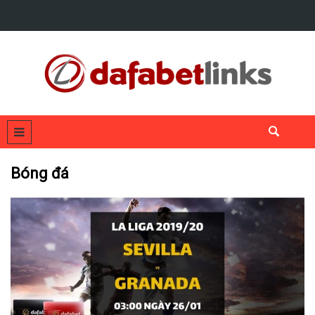
Bóng đá