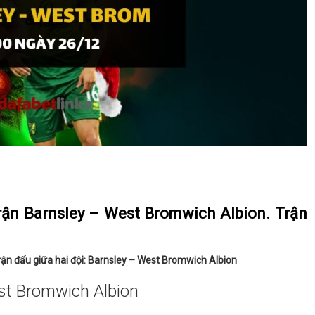
trận Barnsley – West Bromwich Albion. Trận
trận đấu giữa hai đội: Barnsley – West Bromwich Albion
est Bromwich Albion