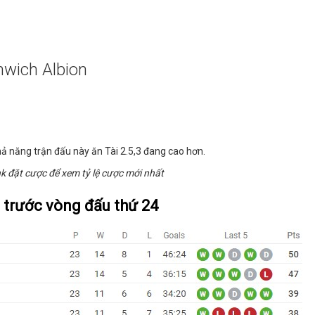
mwich Albion
khả năng trận đấu này ăn Tài 2.5,3 đang cao hơn.
ink đặt cược để xem tỷ lệ cược mới nhất
 trước vòng đấu thứ 24