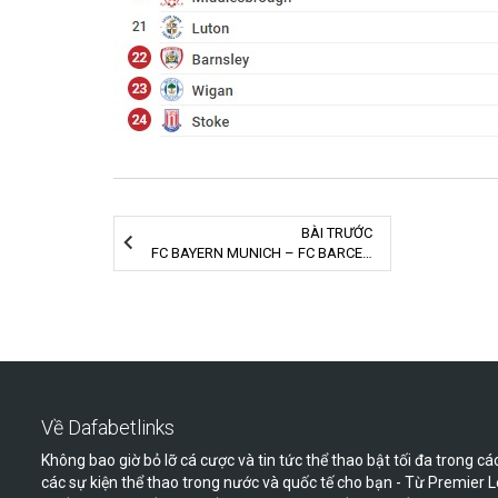
BÀI TRƯỚC
FC BAYERN MUNICH – FC BARCELONA BASQUET
Về Dafabetlinks
Không bao giờ bỏ lỡ cá cược và tin tức thể thao bật tối đa trong c
các sự kiện thể thao trong nước và quốc tế cho bạn - Từ Premier 