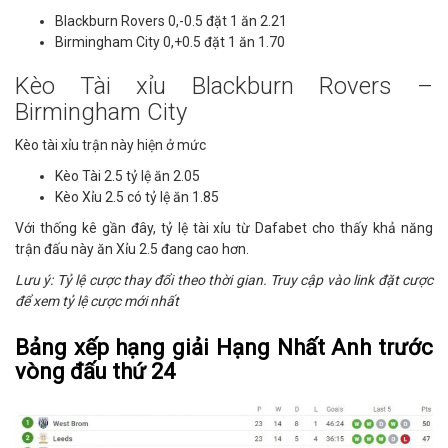
Blackburn Rovers 0,-0.5 đặt 1 ăn 2.21
Birmingham City 0,+0.5 đặt 1 ăn 1.70
Kèo Tài xỉu Blackburn Rovers –
Birmingham City
Kèo tài xỉu trận này hiện ở mức
Kèo Tài 2.5 tỷ lệ ăn 2.05
Kèo Xỉu 2.5 có tỷ lệ ăn 1.85
Với thống kê gần đây, tỷ lệ tài xỉu từ Dafabet cho thấy khả năng
trận đấu này ăn Xỉu 2.5 đang cao hơn.
Lưu ý: Tỷ lệ cược thay đổi theo thời gian. Truy cập vào link đặt cược
để xem tỷ lệ cược mới nhất
Bảng xếp hạng giải Hạng Nhất Anh trước
vòng đấu thứ 24