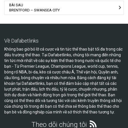
BÀI SAU
BRENTFORD – SWANSEA CITY
Về Dafabetlinks
Không bao giờ bỏ lỡ cá cược và tin tức thể thao bật tối đa trong các
đấu trường thể thao. Tại Dafabetlinks, chúng tôi mang đến những
tin tức mới nhất về các sự kiện thể thao trong nước và quốc tế cho
bạn - Từ Premier League, Champions League, world cup, tennis,
bóng rổ NBA, bi-da, kèo cá cược châu Á, Thế vận hội, Quyền anh,
cầu lông, bóng chuyền và nhiều hơn nữa. Bằng cách đăng ký tài
khoản tại Dafabetlinks, bạn có thể đảm bảo cập nhật tất cả các
lượt phát, trận đấu, lịch thi đấu, tỷ lệ cược, chuyển nhượng, phân
tích dự đoán và hành động trọn gói trong thế giới thể thao. Bạn
cũng có thể theo dõi và tương tác với các kênh truyền thông xã hội
của chúng tôi trong đó bạn có thể chia sẻ thông báo thể thao cho
bạn bè và đồng nghiệp của mình về sở thích thể thao tương tự.
Theo dõi chúng tôi