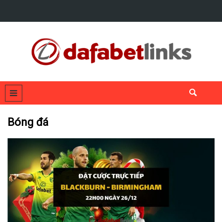
Bóng đá