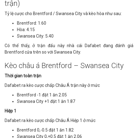
trận)
Tỷ lệ cược cho Brentford / Swansea City và kèo hòa như sau:
Brentford: 1.60
Hòa: 4.15
Swansea City: 5.40
Có thể thấy, ở trận đấu này nhà cái Dafabet đang đánh giá
Brentford cửa trên so với Swansea City.
Kèo châu á Brentford – Swansea City
Thời gian toàn trận
Dafabet ra kèo cược chấp Châu Á trận này ở mức
Brentford -1 đặt 1 ăn 2.05
Swansea City +1 đặt 1 ăn 1.87
Hiệp 1
Dafabet ra kèo cược chấp Châu Á Hiệp 1 ở mức
Brentford 0,-0.5 đặt 1 ăn 1.82
Swansea City 0,+0.5 đặt 1 ăn 2.06