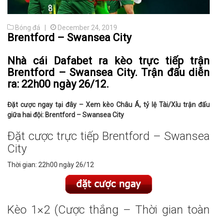
Bóng đá |
December 24, 2019
Brentford – Swansea City
Nhà cái Dafabet ra kèo trực tiếp trận
Brentford – Swansea City. Trận đấu diễn
ra: 22h00 ngày 26/12.
Đặt cược ngay tại đây – Xem kèo Châu Á, tỷ lệ Tài/Xỉu trận đấu
giữa hai đội: Brentford – Swansea City
Đặt cược trực tiếp Brentford – Swansea
City
Thời gian: 22h00 ngày 26/12
Kèo 1×2 (Cược thắng – Thời gian toàn