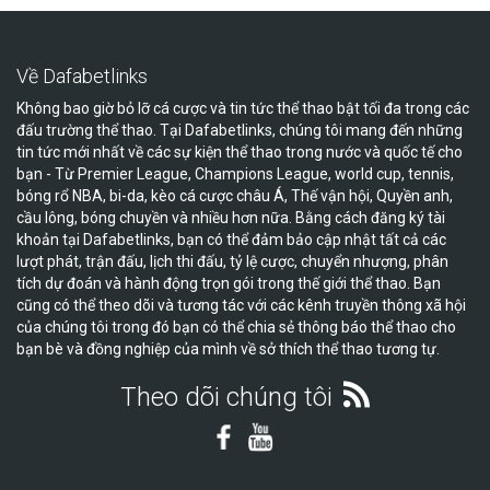
Về Dafabetlinks
Không bao giờ bỏ lỡ cá cược và tin tức thể thao bật tối đa trong các
đấu trường thể thao. Tại Dafabetlinks, chúng tôi mang đến những
tin tức mới nhất về các sự kiện thể thao trong nước và quốc tế cho
bạn - Từ Premier League, Champions League, world cup, tennis,
bóng rổ NBA, bi-da, kèo cá cược châu Á, Thế vận hội, Quyền anh,
cầu lông, bóng chuyền và nhiều hơn nữa. Bằng cách đăng ký tài
khoản tại Dafabetlinks, bạn có thể đảm bảo cập nhật tất cả các
lượt phát, trận đấu, lịch thi đấu, tỷ lệ cược, chuyển nhượng, phân
tích dự đoán và hành động trọn gói trong thế giới thể thao. Bạn
cũng có thể theo dõi và tương tác với các kênh truyền thông xã hội
của chúng tôi trong đó bạn có thể chia sẻ thông báo thể thao cho
bạn bè và đồng nghiệp của mình về sở thích thể thao tương tự.
Theo dõi chúng tôi