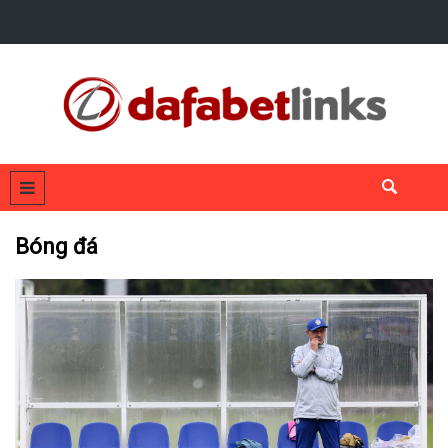
Bóng đá