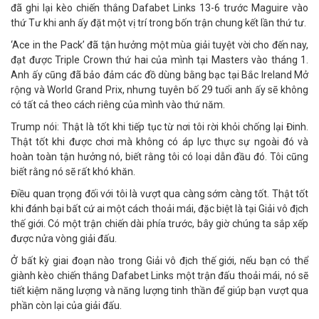
đã ghi lại kèo chiến thắng Dafabet Links 13-6 trước Maguire vào
thứ Tư khi anh ấy đặt một vị trí trong bốn trận chung kết lần thứ tư.
‘Ace in the Pack’ đã tận hưởng một mùa giải tuyệt vời cho đến nay,
đạt được Triple Crown thứ hai của mình tại Masters vào tháng 1.
Anh ấy cũng đã bảo đảm các đồ dùng bằng bạc tại Bắc Ireland Mở
rộng và World Grand Prix, nhưng tuyên bố 29 tuổi anh ấy sẽ không
có tất cả theo cách riêng của mình vào thứ năm.
Trump nói: Thật là tốt khi tiếp tục từ nơi tôi rời khỏi chống lại Đinh.
Thật tốt khi được chơi mà không có áp lực thực sự ngoài đó và
hoàn toàn tận hưởng nó, biết rằng tôi có loại dẫn đầu đó. Tôi cũng
biết rằng nó sẽ rất khó khăn.
Điều quan trọng đối với tôi là vượt qua càng sớm càng tốt. Thật tốt
khi đánh bại bất cứ ai một cách thoải mái, đặc biệt là tại Giải vô địch
thế giới. Có một trận chiến dài phía trước, bây giờ chúng ta sắp xếp
được nửa vòng giải đấu.
Ở bất kỳ giai đoạn nào trong Giải vô địch thế giới, nếu bạn có thể
giành kèo chiến thắng Dafabet Links một trận đấu thoải mái, nó sẽ
tiết kiệm năng lượng và năng lượng tinh thần để giúp bạn vượt qua
phần còn lại của giải đấu.