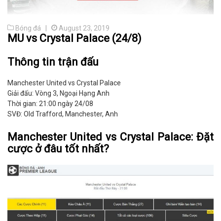
Bóng đá |
August 23, 2019
MU vs Crystal Palace (24/8)
Thông tin trận đấu
Manchester United vs Crystal Palace
Giải đấu: Vòng 3, Ngoại Hạng Anh
Thời gian: 21:00 ngày 24/08
SVĐ: Old Trafford, Manchester, Anh
Manchester United vs Crystal Palace: Đặt
cược ở đâu tốt nhất?