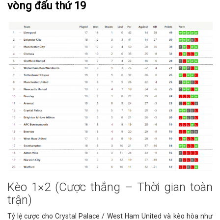
vòng đấu thứ 19
Kèo 1×2 (Cược thắng – Thời gian toàn
trận)
Tỷ lệ cược cho Crystal Palace / West Ham United và kèo hòa như