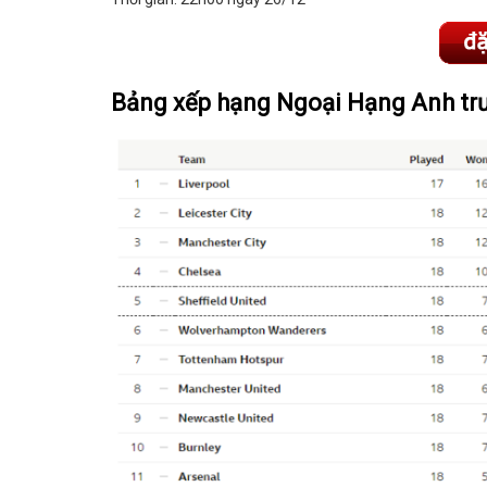
Bảng xếp hạng Ngoại Hạng Anh tr