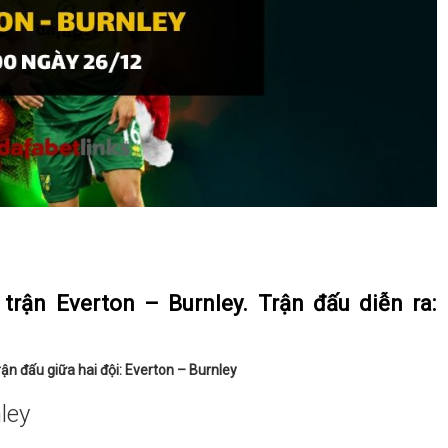
 trận Everton – Burnley. Trận đấu diễn ra:
rận đấu giữa hai đội: Everton – Burnley
ley