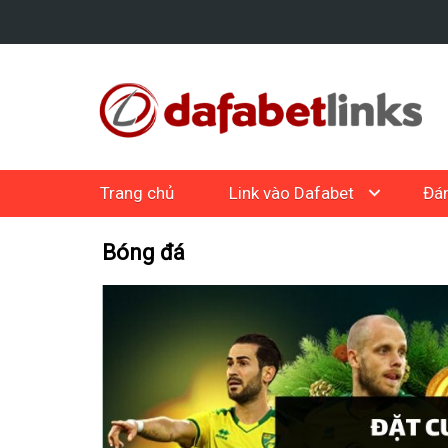
Trang chủ
Link vào Dafabet
Đán
Bóng đá