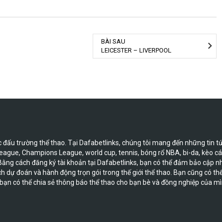
BÀI SAU
LEICESTER – LIVERPOOL
ác đấu trường thể thao. Tại Dafabetlinks, chúng tôi mang đến những tin t
League, Champions League, world cup, tennis, bóng rổ NBA, bi-da, kèo c
Bằng cách đăng ký tài khoản tại Dafabetlinks, bạn có thể đảm bảo cập nh
tích dự đoán và hành động trọn gói trong thế giới thể thao. Bạn cũng có th
 bạn có thể chia sẻ thông báo thể thao cho bạn bè và đồng nghiệp của mì