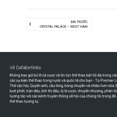
BÀI TRƯỚC
CRYSTAL PALACE – WEST HAM
Về Dafabetlinks
Không bao giờ bỏ lỡ cá cược và tin tức thể thao bật tối đa trong c
các sự kiện thể thao trong nước và quốc tế cho bạn - Từ Premier 
Thế vận hội, Quyền anh, cầu lông, bóng chuyền và nhiều hơn nữa. 
lượt phát, trận đấu, lịch thi đấu, tỷ lệ cược, chuyển nhượng, phân 
tương tác với các kênh truyền thông xã hội của chúng tôi trong đó
thể thao tương tự.