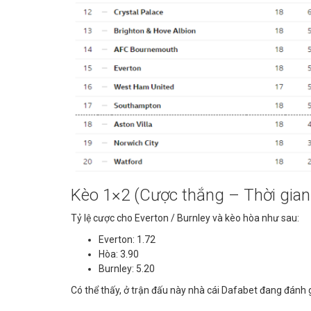
Kèo 1×2 (Cược thắng – Thời gian 
Tỷ lệ cược cho Everton / Burnley và kèo hòa như sau:
Everton: 1.72
Hòa: 3.90
Burnley: 5.20
Có thể thấy, ở trận đấu này nhà cái Dafabet đang đánh g