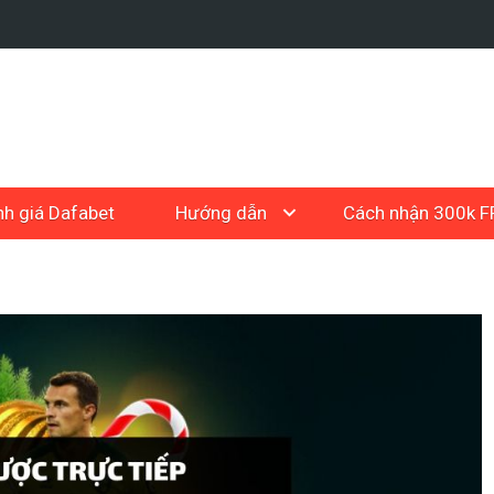
h giá Dafabet
Hướng dẫn
Cách nhận 300k F