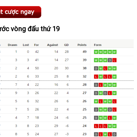
ước vòng đấu thứ 19