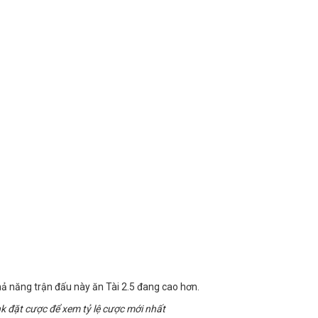
khả năng trận đấu này ăn Tài 2.5 đang cao hơn.
ink đặt cược để xem tỷ lệ cược mới nhất