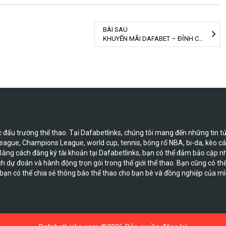
BÀI SAU
KHUYẾN MÃI DAFABET – ĐỈNH CAO GIẢI TRÍ. CƠ HỘI TRÚNG SIÊU XE AUDI R8
ác đấu trường thể thao. Tại Dafabetlinks, chúng tôi mang đến những tin t
League, Champions League, world cup, tennis, bóng rổ NBA, bi-da, kèo c
Bằng cách đăng ký tài khoản tại Dafabetlinks, bạn có thể đảm bảo cập nh
tích dự đoán và hành động trọn gói trong thế giới thể thao. Bạn cũng có th
 bạn có thể chia sẻ thông báo thể thao cho bạn bè và đồng nghiệp của mì