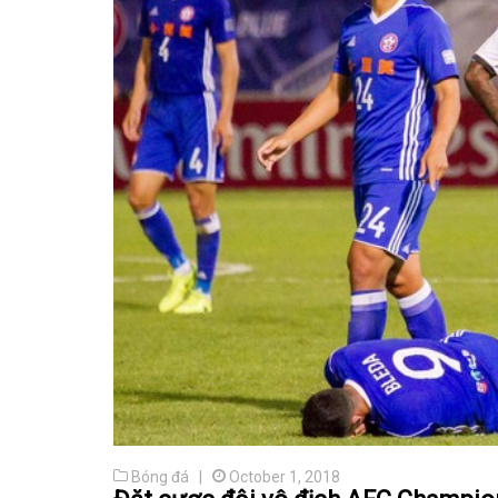
Bóng đá |
October 1, 2018