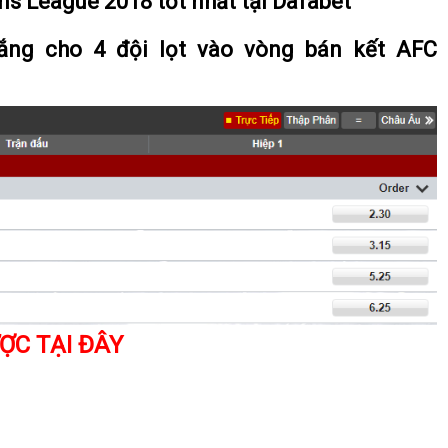
s League 2018 tốt nhất tại Dafabet
ắng cho 4 đội lọt vào vòng bán kết AFC
ỢC TẠI ĐÂY