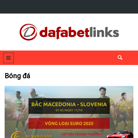
Bóng đá