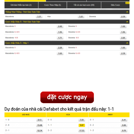
Dự đoán của nhà cái Dafabet cho kết quả trận đấu này: 1-1