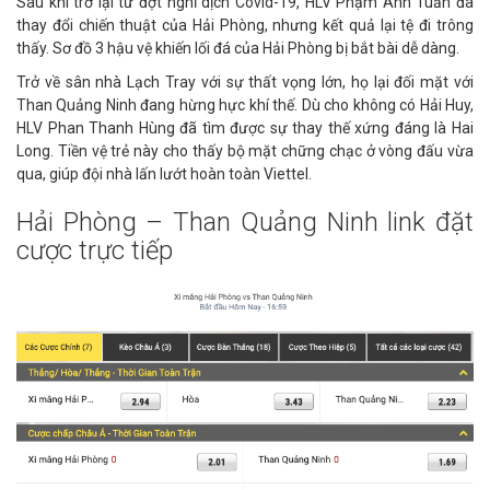
Sau khi trở lại từ đợt nghỉ dịch Covid-19, HLV Phạm Anh Tuấn đã
thay đổi chiến thuật của Hải Phòng, nhưng kết quả lại tệ đi trông
thấy. Sơ đồ 3 hậu vệ khiến lối đá của Hải Phòng bị bắt bài dễ dàng.
Trở về sân nhà Lạch Tray với sự thất vọng lớn, họ lại đối mặt với
Than Quảng Ninh đang hừng hực khí thế. Dù cho không có Hải Huy,
HLV Phan Thanh Hùng đã tìm được sự thay thế xứng đáng là Hai
Long. Tiền vệ trẻ này cho thấy bộ mặt chững chạc ở vòng đấu vừa
qua, giúp đội nhà lấn lướt hoàn toàn Viettel.
Hải Phòng – Than Quảng Ninh link đặt
cược trực tiếp