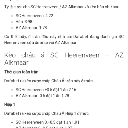
Tỷ lệ cược cho SC Heerenveen / AZ Alkmaar và kèo hòa như sau:
SC Heerenveen: 4.22
Hòa: 3.98
AZ Alkmaar: 1.78
Có thể thấy, ở trận đấu này nhà cái Dafabet đang đánh giá SC
Heerenveen cửa dưới so với AZ Alkmaar.
Kèo châu á SC Heerenveen – AZ
Alkmaar
Thời gian toàn trận
Dafabet ra kèo cược chấp Châu Á trận này ở mức
SC Heerenveen +0.5 đặt 1 ăn 2.16
AZ Alkmaar -0.5 đặt 1 ăn 1.78
Hiệp 1
Dafabet ra kèo cược chấp Châu Á Hiệp 1 ở mức
SC Heerenveen 0,+0.5 đặt 1 ăn 1.91