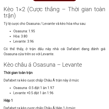
Kèo 1×2 (Cược thắng – Thời gian toàn
trận)
Tỷ lệ cược cho Osasuna / Levante và kèo hòa như sau:
Osasuna: 1.95
Hòa: 3.80
Levante: 3.96
Có thể thấy, ở trận đấu này nhà cái Dafabet đang đánh giá
Osasuna cửa trên so với Levante.
Kèo châu á Osasuna – Levante
Thời gian toàn trận
Dafabet ra kèo cược chấp Châu Á trận này ở mức
Osasuna -0.5 đặt 1 ăn 1.97
Levante +0.5 đặt 1 ăn 1.96
Hiệp 1
Dafabet ra kèo cược chấp Châu Á Hiệp 1 ở mức