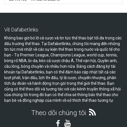
Về Dafabetlinks
Không bao giờ bỏ lỡ cá cược và tin tức thể thao bật tối đa trong các
đấu trường thể thao. Tại Dafabetlinks, chúng tôi mang đến những
tin tức mới nhất về các sự kiện thể thao trong nước và quốc tế cho
bạn - Từ Premier League, Champions League, world cup, tennis,
bóng rổ NBA, bi-da, kèo cá cược châu Á, Thế vận hội, Quyền anh,
cầu lông, bóng chuyền và nhiều hơn nữa. Bằng cách đăng ký tài
khoản tại Dafabetlinks, bạn có thể đảm bảo cập nhật tất cả các
lượt phát, trận đấu, lịch thi đấu, tỷ lệ cược, chuyển nhượng, phân
tích dự đoán và hành động trọn gói trong thế giới thể thao. Bạn
cũng có thể theo dõi và tương tác với các kênh truyền thông xã hội
của chúng tôi trong đó bạn có thể chia sẻ thông báo thể thao cho
bạn bè và đồng nghiệp của mình về sở thích thể thao tương tự.
Theo dõi chúng tôi