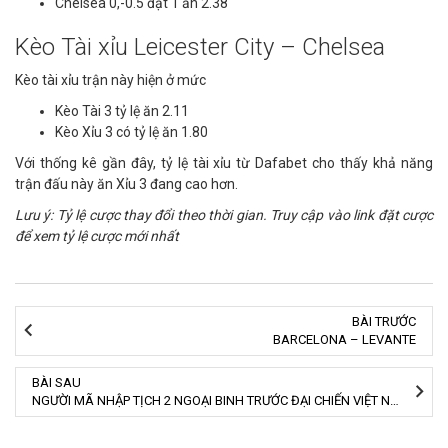
Chelsea 0,-0.5 đặt 1 ăn 2.38
Kèo Tài xỉu Leicester City – Chelsea
Kèo tài xỉu trận này hiện ở mức
Kèo Tài 3 tỷ lệ ăn 2.11
Kèo Xỉu 3 có tỷ lệ ăn 1.80
Với thống kê gần đây, tỷ lệ tài xỉu từ Dafabet cho thấy khả năng
trận đấu này ăn Xỉu 3 đang cao hơn.
Lưu ý: Tỷ lệ cược thay đổi theo thời gian. Truy cập vào link đặt cược
để xem tỷ lệ cược mới nhất
BÀI TRƯỚC
BARCELONA – LEVANTE
BÀI SAU
NGƯỜI MÃ NHẬP TỊCH 2 NGOẠI BINH TRƯỚC ĐẠI CHIẾN VIỆT NAM