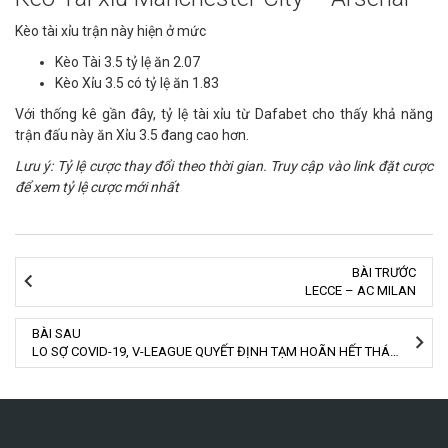
Kèo tài xỉu trận này hiện ở mức
Kèo Tài 3.5 tỷ lệ ăn 2.07
Kèo Xỉu 3.5 có tỷ lệ ăn 1.83
Với thống kê gần đây, tỷ lệ tài xỉu từ Dafabet cho thấy khả năng
trận đấu này ăn Xỉu 3.5 đang cao hơn.
Lưu ý: Tỷ lệ cược thay đổi theo thời gian. Truy cập vào link đặt cược
để xem tỷ lệ cược mới nhất
BÀI TRƯỚC
LECCE – AC MILAN
BÀI SAU
LO SỢ COVID-19, V-LEAGUE QUYẾT ĐỊNH TẠM HOÃN HẾT THÁNG 3