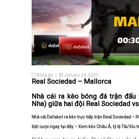
Bóng đá |
January 24, 2020
Real Sociedad – Mallorca
Nhà cái ra kèo bóng đá trận đấu
Nha) giữa hai đội Real Sociedad v
Nhà cái Dafabet ra kèo trực tiếp trận Real Sociedad – 
Đặt cược ngay tại đây – Xem kèo Châu Á, tỷ lệ Tài/Xỉu t