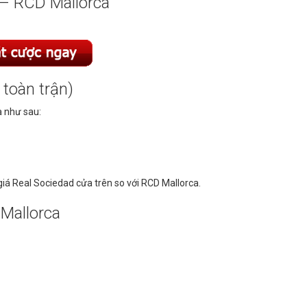
 – RCD Mallorca
toàn trận)
a như sau:
giá Real Sociedad cửa trên so với RCD Mallorca.
Mallorca