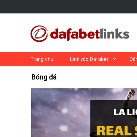
Trang chủ
Link vào Dafabet
Đán
Bóng đá