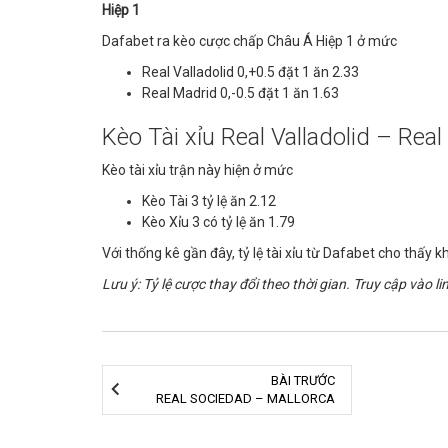
Hiệp 1
Dafabet ra kèo cược chấp Châu Á Hiệp 1 ở mức
Real Valladolid 0,+0.5 đặt 1 ăn 2.33
Real Madrid 0,-0.5 đặt 1 ăn 1.63
Kèo Tài xỉu Real Valladolid – Rea
Kèo tài xỉu trận này hiện ở mức
Kèo Tài 3 tỷ lệ ăn 2.12
Kèo Xỉu 3 có tỷ lệ ăn 1.79
Với thống kê gần đây, tỷ lệ tài xỉu từ Dafabet cho thấy 
Lưu ý: Tỷ lệ cược thay đổi theo thời gian. Truy cập vào l
BÀI TRƯỚC
REAL SOCIEDAD – MALLORCA