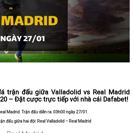
á trận đấu giữa Valladolid vs Real Madrid
20 – Đặt cược trực tiếp với nhà cái Dafabet!
 Real Madrid. Trận đấu diễn ra: 03h00 ngày 27/01.
ận đấu giữa hai đội: Real Valladolid – Real Madrid