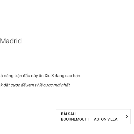
l Madrid
khả năng trận đấu này ăn Xỉu 3 đang cao hơn.
ink đặt cược để xem tỷ lệ cược mới nhất
BÀI SAU
BOURNEMOUTH – ASTON VILLA