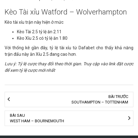
Kèo Tài xỉu Watford – Wolverhampton
Kèo tài xỉu trận này hiện ở mức
Kèo Tài 2.5 tỷ lệ ăn 2.11
Kèo Xỉu 2.5 có tỷ lệ ăn 1.80
Với thống kê gần đây, tỷ lệ tài xỉu từ Dafabet cho thấy khả năng
trận đấu này ăn Xỉu 2.5 đang cao hơn.
Lưu ý: Tỷ lệ cược thay đổi theo thời gian. Truy cập vào link đặt cược
để xem tỷ lệ cược mới nhất
BÀI TRƯỚC
SOUTHAMPTON – TOTTENHAM
BÀI SAU
WEST HAM – BOURNEMOUTH