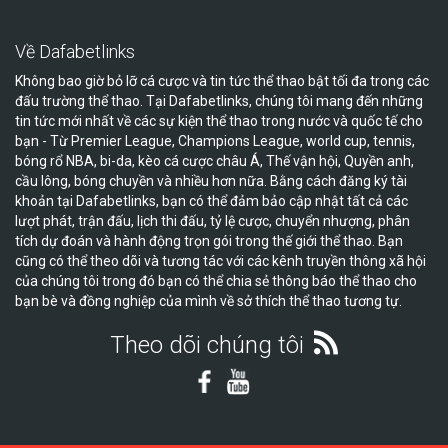
Về Dafabetlinks
Không bao giờ bỏ lỡ cá cược và tin tức thể thao bật tối đa trong các
đấu trường thể thao. Tại Dafabetlinks, chúng tôi mang đến những
tin tức mới nhất về các sự kiện thể thao trong nước và quốc tế cho
bạn - Từ Premier League, Champions League, world cup, tennis,
bóng rổ NBA, bi-da, kèo cá cược châu Á, Thế vận hội, Quyền anh,
cầu lông, bóng chuyền và nhiều hơn nữa. Bằng cách đăng ký tài
khoản tại Dafabetlinks, bạn có thể đảm bảo cập nhật tất cả các
lượt phát, trận đấu, lịch thi đấu, tỷ lệ cược, chuyển nhượng, phân
tích dự đoán và hành động trọn gói trong thế giới thể thao. Bạn
cũng có thể theo dõi và tương tác với các kênh truyền thông xã hội
của chúng tôi trong đó bạn có thể chia sẻ thông báo thể thao cho
bạn bè và đồng nghiệp của mình về sở thích thể thao tương tự.
Theo dõi chúng tôi