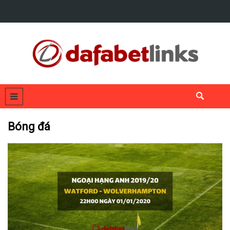
Bóng đá