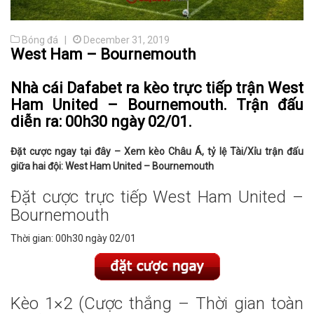
Bóng đá |
December 31, 2019
West Ham – Bournemouth
Nhà cái Dafabet ra kèo trực tiếp trận West
Ham United – Bournemouth. Trận đấu
diễn ra: 00h30 ngày 02/01.
Đặt cược ngay tại đây – Xem kèo Châu Á, tỷ lệ Tài/Xỉu trận đấu
giữa hai đội: West Ham United – Bournemouth
Đặt cược trực tiếp West Ham United –
Bournemouth
Thời gian: 00h30 ngày 02/01
Kèo 1×2 (Cược thắng – Thời gian toàn