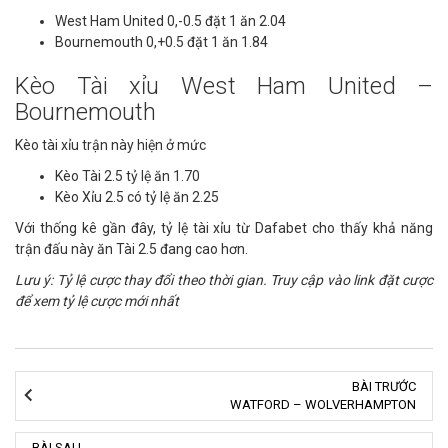
West Ham United 0,-0.5 đặt 1 ăn 2.04
Bournemouth 0,+0.5 đặt 1 ăn 1.84
Kèo Tài xỉu West Ham United –
Bournemouth
Kèo tài xỉu trận này hiện ở mức
Kèo Tài 2.5 tỷ lệ ăn 1.70
Kèo Xỉu 2.5 có tỷ lệ ăn 2.25
Với thống kê gần đây, tỷ lệ tài xỉu từ Dafabet cho thấy khả năng
trận đấu này ăn Tài 2.5 đang cao hơn.
Lưu ý: Tỷ lệ cược thay đổi theo thời gian. Truy cập vào link đặt cược
để xem tỷ lệ cược mới nhất
BÀI TRƯỚC
WATFORD – WOLVERHAMPTON
BÀI SAU