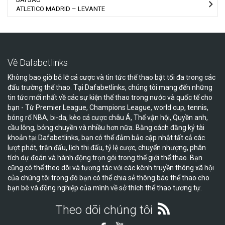
ATLETICO MADRID – LEVANTE
Về Dafabetlinks
Không bao giờ bỏ lỡ cá cược và tin tức thể thao bật tối đa trong các
đấu trường thể thao. Tại Dafabetlinks, chúng tôi mang đến những
tin tức mới nhất về các sự kiện thể thao trong nước và quốc tế cho
bạn - Từ Premier League, Champions League, world cup, tennis,
bóng rổ NBA, bi-da, kèo cá cược châu Á, Thế vận hội, Quyền anh,
cầu lông, bóng chuyền và nhiều hơn nữa. Bằng cách đăng ký tài
khoản tại Dafabetlinks, bạn có thể đảm bảo cập nhật tất cả các
lượt phát, trận đấu, lịch thi đấu, tỷ lệ cược, chuyển nhượng, phân
tích dự đoán và hành động trọn gói trong thế giới thể thao. Bạn
cũng có thể theo dõi và tương tác với các kênh truyền thông xã hội
của chúng tôi trong đó bạn có thể chia sẻ thông báo thể thao cho
bạn bè và đồng nghiệp của mình về sở thích thể thao tương tự.
Theo dõi chúng tôi