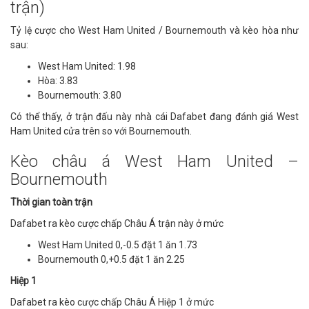
trận)
Tỷ lệ cược cho West Ham United / Bournemouth và kèo hòa như
sau:
West Ham United: 1.98
Hòa: 3.83
Bournemouth: 3.80
Có thể thấy, ở trận đấu này nhà cái Dafabet đang đánh giá West
Ham United cửa trên so với Bournemouth.
Kèo châu á West Ham United –
Bournemouth
Thời gian toàn trận
Dafabet ra kèo cược chấp Châu Á trận này ở mức
West Ham United 0,-0.5 đặt 1 ăn 1.73
Bournemouth 0,+0.5 đặt 1 ăn 2.25
Hiệp 1
Dafabet ra kèo cược chấp Châu Á Hiệp 1 ở mức