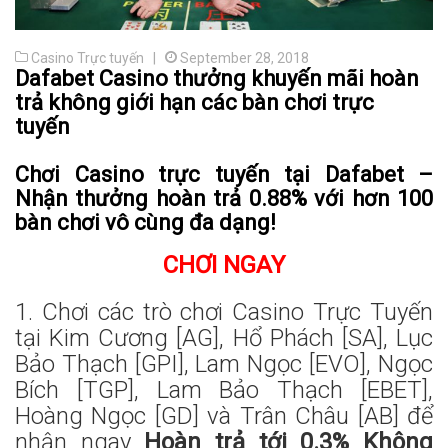
Casino Trực tuyến |
September 28, 2018
Dafabet Casino thưởng khuyến mãi hoàn
trả không giới hạn các bàn chơi trực
tuyến
Chơi Casino trực tuyến tại Dafabet –
Nhận thưởng hoàn trả 0.88% với hơn 100
bàn chơi vô cùng đa dạng!
CHƠI NGAY
1. Chơi các trò chơi Casino Trực Tuyến
tại Kim Cương [AG], Hổ Phách [SA], Lục
Bảo Thạch [GPI], Lam Ngọc [EVO], Ngọc
Bích [TGP], Lam Bảo Thạch [EBET],
Hoàng Ngọc [GD] và Trân Châu [AB] để
nhận ngay
Hoàn trả tới 0.3% Không