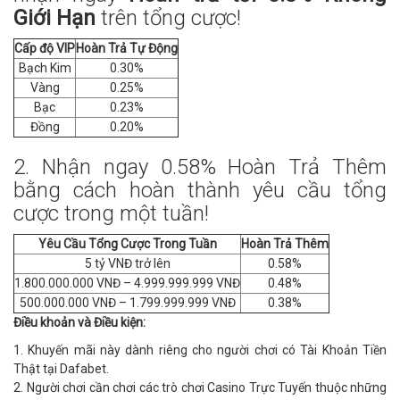
Giới Hạn
trên tổng cược!
Cấp độ VIP
Hoàn Trả Tự Động
Bạch Kim
0.30%
Vàng
0.25%
Bạc
0.23%
Đồng
0.20%
2. Nhận ngay 0.58% Hoàn Trả Thêm
bằng cách hoàn thành yêu cầu tổng
cược trong một tuần!
Yêu Cầu Tổng Cược Trong Tuần
Hoàn Trả Thêm
5 tỷ VNĐ trở lên
0.58%
1.800.000.000 VNĐ – 4.999.999.999 VNĐ
0.48%
500.000.000 VNĐ – 1.799.999.999 VNĐ
0.38%
Điều khoản và Điều kiện:
1. Khuyến mãi này dành riêng cho người chơi có Tài Khoản Tiền
Thật tại Dafabet.
2. Người chơi cần chơi các trò chơi Casino Trực Tuyến thuộc những