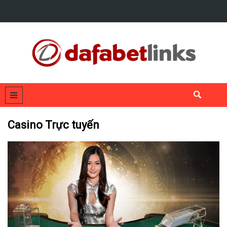
Casino Trực tuyến